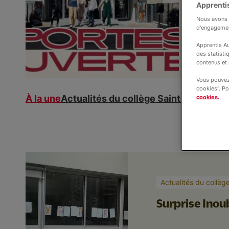
Col
Apprentis
Nous avons b
Be
d'engageme
Apprentis Au
des statisti
contenus et 
Vous pouvez 
cookies". Po
À la une
Actualités du collège Sainte-Bernade
cookies.
Actualités du collèg
Surprise Inou