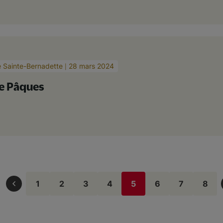
e Sainte-Bernadette
28 mars 2024
de Pâques
1
2
3
4
5
6
7
8
Page
Page
Page
Page
Page
Page
Page
Pag
courante