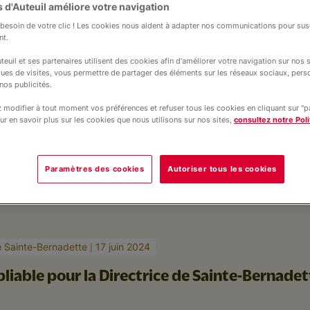
lège Sainte-
 d'Auteuil améliore votre navigation
esoin de votre clic ! Les cookies nous aident à adapter nos communications pour susc
rnadette
nt.
teuil et ses partenaires utilisent des cookies afin d'améliorer votre navigation sur nos si
ques de visites, vous permettre de partager des éléments sur les réseaux sociaux, pers
nos publicités.
modifier à tout moment vos préférences et refuser tous les cookies en cliquant sur "
ur en savoir plus sur les cookies que nous utilisons sur nos sites,
consultez notre Poli
tte
Rentrée scolaire
Fournitures scolaires et trousse
Paramètres des cookies
Autoriser tous les cookies
e Sainte-Bernadette
17 juin 2024
bliable pour la Directrice de Sainte-Bernadet