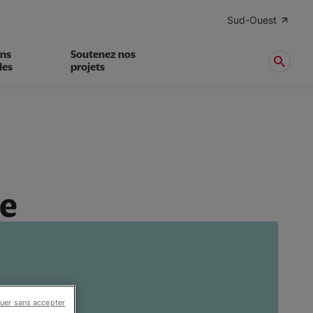
Sud-Ouest
ens
Soutenez nos
les
projets
te
uer sans accepter