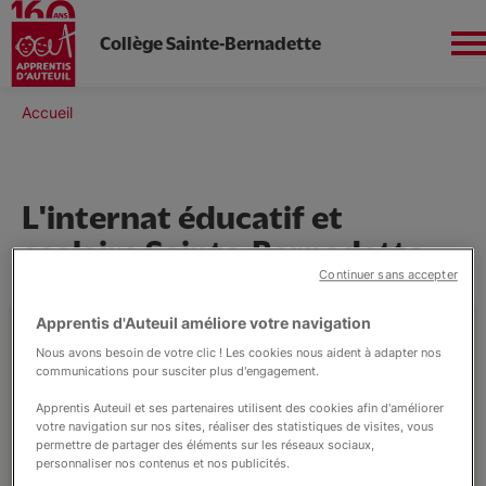
Collège Sainte-Bernadette
Aller
au
Fil
Accueil
contenu
Sud-Ouest
d'Ariane
principal
L'internat éducatif et
scolaire Sainte-Bernadette
L'établissement
Continuer sans accepter
Apprentis d'Auteuil améliore votre navigation
A Apprentis d’Auteuil, l’Internat Éducatif et
Un Collège Autrement
Nous avons besoin de votre clic ! Les cookies nous aident à adapter nos
Scolaire poursuit trois objectifs :
communications pour susciter plus d'engagement.
Apprentis Auteuil et ses partenaires utilisent des cookies afin d'améliorer
Ça se passe à Sainte-Bernadette !
- Accompagner l’insertion sociale et
votre navigation sur nos sites, réaliser des statistiques de visites, vous
professionnelle des jeunes
permettre de partager des éléments sur les réseaux sociaux,
personnaliser nos contenus et nos publicités.