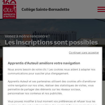
Collège Sainte-Bernadette
Aller
au
contenu
Sud-Ouest
principal
Venez à notre rencontre !
Les inscriptions sont possibles
!
Continuer sans accepter
L'établissement
Apprentis d'Auteuil améliore votre navigation
Nous avons besoin de votre clic ! Les cookies nous aident à adapter nos
communications pour susciter plus d'engagement.
Un Collège Autrement
Accès direct :
Apprentis Auteuil et ses partenaires utilisent des cookies afin d'améliorer
votre navigation sur nos sites, réaliser des statistiques de visites, vous
Se pré-inscrire
Ça se passe à Sainte-Bernadette !
permettre de partager des éléments sur les réseaux sociaux,
Soutenez nos projets
personnaliser nos contenus et nos publicités.
Financement FSE - Le Collège
Vous pouvez modifier à tout moment vos préférences et refuser tous les
autrement