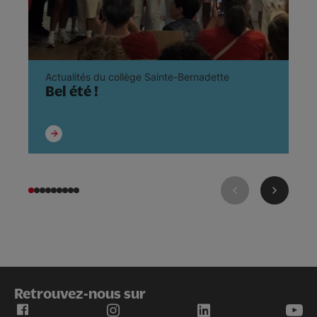
Actualités du collège Sainte-Bernadette
Ac
Bel été !
F
B
Retrouvez-nous sur