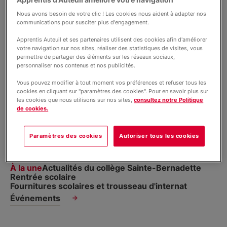
Contact
Nous avons besoin de votre clic ! Les cookies nous aident à adapter nos
communications pour susciter plus d'engagement.
Liens utiles
Apprentis Auteuil et ses partenaires utilisent des cookies afin d'améliorer
votre navigation sur nos sites, réaliser des statistiques de visites, vous
permettre de partager des éléments sur les réseaux sociaux,
personnaliser nos contenus et nos publicités.
Soutenez nos projets
Vous pouvez modifier à tout moment vos préférences et refuser tous les
cookies en cliquant sur "paramètres des cookies". Pour en savoir plus sur
les cookies que nous utilisons sur nos sites,
consultez notre Politique
Actualités du collège Sainte-Bernadette |
08 janvier
de cookies.
2026
PORTES OUVERTES du Collège
Sainte-Bernadette
Paramètres des cookies
Autoriser tous les cookies
À la une
Actualités du collège Sainte-Bernadette
Rentrée scolaire
Fournitures scolaires et trousseau d'internat
Événements