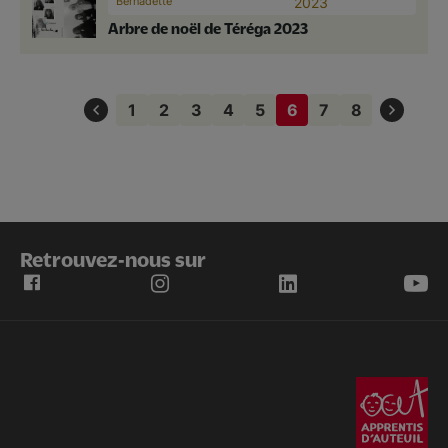
Bernadette
2023
Arbre de noël de Téréga 2023
Pagination
1
2
3
4
5
6
7
8
Page
Page
Page
Page
Page
Page
Page
Page
courante
Retrouvez-nous sur