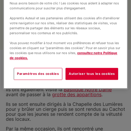
Contact
Nous avons besoin de votre clic ! Les cookies nous aident à adapter nos
communications pour susciter plus d'engagement.
Apprentis Auteuil et ses partenaires utilisent des cookies afin d'améliorer
Liens utiles
votre navigation sur nos sites, réaliser des statistiques de visites, vous
permettre de partager des éléments sur les réseaux sociaux,
personnaliser nos contenus et nos publicités.
Soutenez nos projets
Vous pouvez modifier à tout moment vos préférences et refuser tous les
cookies en cliquant sur "paramètres des cookies". Pour en savoir plus sur
les cookies que nous utilisons sur nos sites,
consultez notre Politique
de cookies.
Paramètres des cookies
Autoriser tous les cookies
Ils ont également visité la
Basilique Notre Dame
avant de passer à la
grotte des apparitions
.
Ils se sont ensuite dirigés à la Chapelle des Lumières
pour y brûler un cierge puis se sont rendus au Cachot
pour que les jeunes se rendent compte de la vétusté
des locaux.
Par la même occasion, ils ont rencontré une