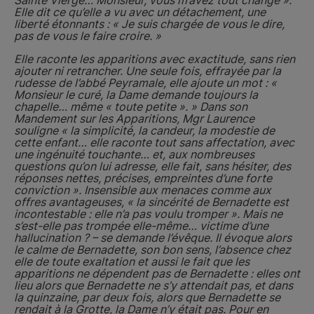
Sainte Vierge… Monsieur, vous m’avez tout changé ».
Elle dit ce qu’elle a vu avec un détachement, une
liberté étonnants : « Je suis chargée de vous le dire,
pas de vous le faire croire. »
Elle raconte les apparitions avec exactitude, sans rien
ajouter ni retrancher. Une seule fois, effrayée par la
rudesse de l’abbé Peyramale, elle ajoute un mot : «
Monsieur le curé, la Dame demande toujours la
chapelle… même « toute petite ». » Dans son
Mandement sur les Apparitions, Mgr Laurence
souligne « la simplicité, la candeur, la modestie de
cette enfant… elle raconte tout sans affectation, avec
une ingénuité touchante… et, aux nombreuses
questions qu’on lui adresse, elle fait, sans hésiter, des
réponses nettes, précises, empreintes d’une forte
conviction ». Insensible aux menaces comme aux
offres avantageuses, « la sincérité de Bernadette est
incontestable : elle n’a pas voulu tromper ». Mais ne
s’est-elle pas trompée elle-même… victime d’une
hallucination ? – se demande l’évêque. Il évoque alors
le calme de Bernadette, son bon sens, l’absence chez
elle de toute exaltation et aussi le fait que les
apparitions ne dépendent pas de Bernadette : elles ont
lieu alors que Bernadette ne s’y attendait pas, et dans
la quinzaine, par deux fois, alors que Bernadette se
rendait à la Grotte, la Dame n’y était pas. Pour en