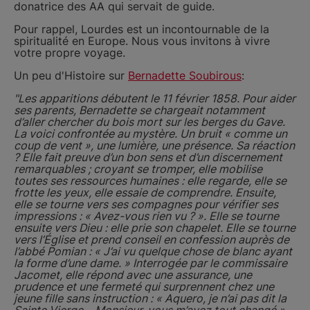
donatrice des AA qui servait de guide.
Pour rappel, Lourdes est un incontournable de la
spiritualité en Europe. Nous vous invitons à vivre
votre propre voyage.
Un peu d'Histoire sur
Bernadette Soubirous
:
"Les apparitions débutent le 11 février 1858. Pour aider
ses parents, Bernadette se chargeait notamment
d’aller chercher du bois mort sur les berges du Gave.
La voici confrontée au mystère. Un bruit « comme un
coup de vent », une lumière, une présence. Sa réaction
? Elle fait preuve d’un bon sens et d’un discernement
remarquables ; croyant se tromper, elle mobilise
toutes ses ressources humaines : elle regarde, elle se
frotte les yeux, elle essaie de comprendre. Ensuite,
elle se tourne vers ses compagnes pour vérifier ses
impressions : « Avez-vous rien vu ? ». Elle se tourne
ensuite vers Dieu : elle prie son chapelet. Elle se tourne
vers l’Église et prend conseil en confession auprès de
l’abbé Pomian : « J’ai vu quelque chose de blanc ayant
la forme d’une dame. » Interrogée par le commissaire
Jacomet, elle répond avec une assurance, une
prudence et une fermeté qui surprennent chez une
jeune fille sans instruction : « Aquero, je n’ai pas dit la