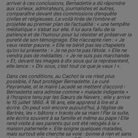
arriver à ces conclusions, Bernadette a dû répondre
aux curieux, admirateurs, journalistes et autres,
comparaître devant des commissions d’enquête
civiles et religieuses. La voilà tirée de l’ombre et
projetée au premier plan de l’actualité : « une tempête
médiatique » s’abat sur elle. Il lui aura fallu de la
patience et de l’humour pour lui résister et préserver la
pureté de son témoignage. Elle n’accepte rien : « Je
veux rester pauvre. » Elle ne bénit pas les chapelets
qu’on lui présente : « Je ne porte pas l’étole. » Elle ne
vendra pas de médailles : « Je ne suis pas marchande.
» Et, devant les images à dix sous qui la représentent,
elle lance : « Dix sous, c’est tout ce que je vaux ! ».
Dans ces conditions, au Cachot la vie n’est plus
possible, il faut protéger Bernadette. Le curé
Peyramale, et le maire Lacadé se mettent d’accord :
Bernadette sera admise comme « malade indigente »
à l’hospice tenu par les Sœurs de Nevers ; elle y arrive
le 15 juillet 1860. À 16 ans, elle apprend à lire et à
écrire. On peut voir encore aujourd’hui, à l’église de
Bartrès, les « bâtons » tracés de sa main ! Par la suite,
elle écrira souvent à sa famille et même au pape ! Elle
rend visite à ses parents qui ont été relogés à la «
maison paternelle ». Elle soigne quelques malades,
mais surtout elle cherche sa voie : bonne à rien et sans