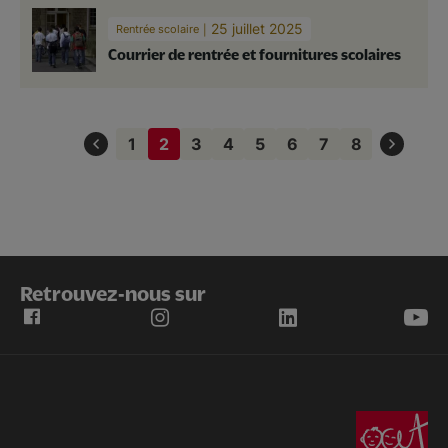
25 juillet 2025
Rentrée scolaire
Courrier de rentrée et fournitures scolaires
Pagination
1
2
3
4
5
6
7
8
Page
Page
Page
Page
Page
Page
Page
Page
courante
Retrouvez-nous sur