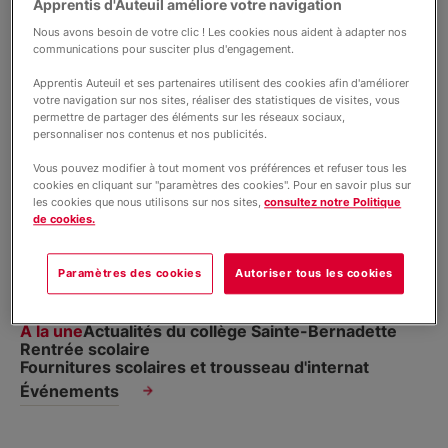
Contact
Apprentis d'Auteuil améliore votre navigation
Nous avons besoin de votre clic ! Les cookies nous aident à adapter nos
communications pour susciter plus d'engagement.
Liens utiles
Apprentis Auteuil et ses partenaires utilisent des cookies afin d'améliorer
votre navigation sur nos sites, réaliser des statistiques de visites, vous
permettre de partager des éléments sur les réseaux sociaux,
personnaliser nos contenus et nos publicités.
Soutenez nos projets
Vous pouvez modifier à tout moment vos préférences et refuser tous les
cookies en cliquant sur "paramètres des cookies". Pour en savoir plus sur
Actualités du collège Sainte-Bernadette |
08 janvier
les cookies que nous utilisons sur nos sites,
consultez notre Politique
2026
de cookies.
PORTES OUVERTES du Collège
Sainte-Bernadette
Paramètres des cookies
Autoriser tous les cookies
À la une
Actualités du collège Sainte-Bernadette
Rentrée scolaire
Fournitures scolaires et trousseau d'internat
Événements