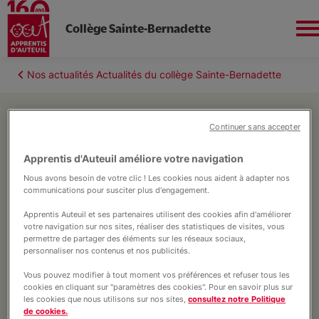
Collège Sainte-Bernadette
Aller
au
Fil
Nos actualités Actualités du collège Sainte-Bernadette
contenu
Sud-Ouest
d'Ariane
principal
Continuer sans accepter
Actualité
Apprentis d'Auteuil améliore votre navigation
13 juillet 2023, modifié le
Actualités du collège Sainte-
Bernadette
L'établissement
12 mai 2025
Nous avons besoin de votre clic ! Les cookies nous aident à adapter nos
Session DNB 2023 réussie
communications pour susciter plus d'engagement.
Session DNB 2023 réussie !
Apprentis Auteuil et ses partenaires utilisent des cookies afin d'améliorer
Un Collège Autrement
votre navigation sur nos sites, réaliser des statistiques de visites, vous
permettre de partager des éléments sur les réseaux sociaux,
personnaliser nos contenus et nos publicités.
Ça se passe à Sainte-Bernadette !
Vous pouvez modifier à tout moment vos préférences et refuser tous les
cookies en cliquant sur "paramètres des cookies". Pour en savoir plus sur
les cookies que nous utilisons sur nos sites,
consultez notre Politique
de cookies.