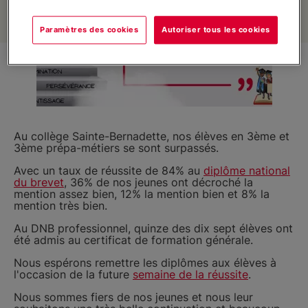
Contact
Paramètres des cookies
Autoriser tous les cookies
Liens utiles
Soutenez nos projets
Au collège Sainte-Bernadette, nos élèves en 3ème et
3ème prépa-métiers se sont surpassés.
Avec un taux de réussite de 84% au
diplôme national
du brevet
, 36% de nos jeunes ont décroché la
mention assez bien, 12% la mention bien et 8% la
mention très bien.
Au DNB professionnel, quinze des dix sept élèves ont
été admis au certificat de formation générale.
Nous espérons remettre les diplômes aux élèves à
l'occasion de la future
semaine de la réussite
.
Nous sommes fiers de nos jeunes et nous leur