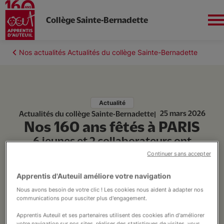
Collège Sainte-Bernadette
Aller
au
Fil
Nos actualités Actualités du collège Sainte-Bernadette
contenu
Sud-Ouest
d'Ariane
principal
Actualité
25 mars 2026
Actualités du collège Sainte-Bernadette
Nos 160 ans fêtés à PARIS
L'établissement
6 jeunes et 2 collaborateurs ont
rejoints Virginie RAVAT pour la fête
Continuer sans accepter
Un Collège Autrement
d'anniversaire des 160 ans
Apprentis d'Auteuil améliore votre navigation
d'APPRENTIS D'AUTEUIL.
Nous avons besoin de votre clic ! Les cookies nous aident à adapter nos
Ça se passe à Sainte-Bernadette !
communications pour susciter plus d'engagement.
Apprentis Auteuil et ses partenaires utilisent des cookies afin d'améliorer
votre navigation sur nos sites, réaliser des statistiques de visites, vous