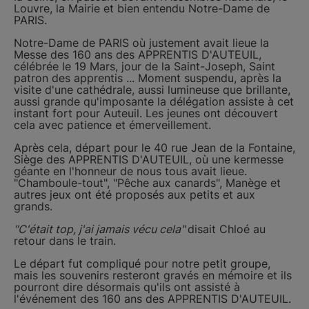
Louvre, la Mairie et bien entendu Notre-Dame de
PARIS.
Notre-Dame de PARIS où justement avait lieue la
Messe des 160 ans des APPRENTIS D'AUTEUIL,
célébrée le 19 Mars, jour de la Saint-Joseph, Saint
patron des apprentis ... Moment suspendu, après la
visite d'une cathédrale, aussi lumineuse que brillante,
aussi grande qu'imposante la délégation assiste à cet
instant fort pour Auteuil. Les jeunes ont découvert
cela avec patience et émerveillement.
Après cela, départ pour le 40 rue Jean de la Fontaine,
Siège des APPRENTIS D'AUTEUIL, où une kermesse
géante en l'honneur de nous tous avait lieue.
"Chamboule-tout", "Pêche aux canards", Manège et
autres jeux ont été proposés aux petits et aux
grands.
"C'était top, j'ai jamais vécu cela"
disait Chloé au
retour dans le train.
Le départ fut compliqué pour notre petit groupe,
mais les souvenirs resteront gravés en mémoire et ils
pourront dire désormais qu'ils ont assisté à
l'événement des 160 ans des APPRENTIS D'AUTEUIL.