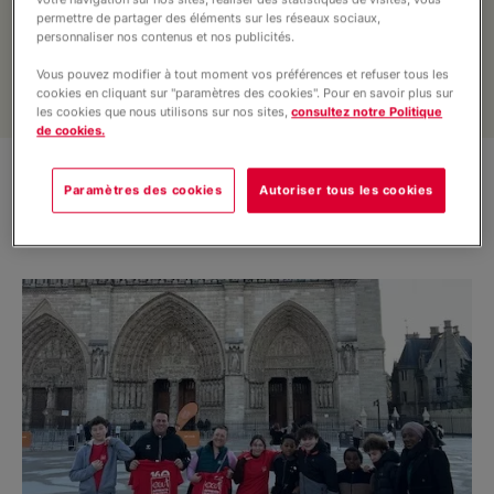
Contact
permettre de partager des éléments sur les réseaux sociaux,
personnaliser nos contenus et nos publicités.
Vous pouvez modifier à tout moment vos préférences et refuser tous les
Liens utiles
cookies en cliquant sur "paramètres des cookies". Pour en savoir plus sur
les cookies que nous utilisons sur nos sites,
consultez notre Politique
de cookies.
Soutenez nos projets
Paramètres des cookies
Autoriser tous les cookies