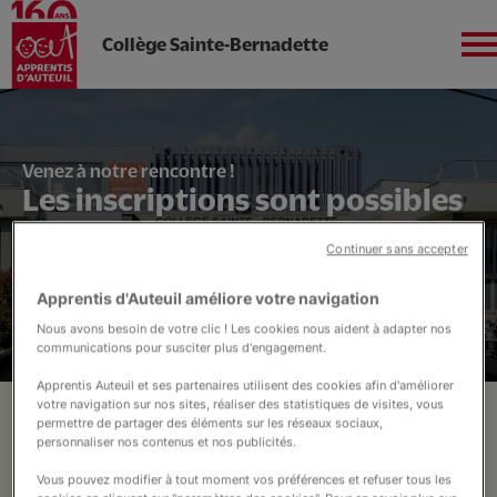
Collège Sainte-Bernadette
Aller
au
contenu
Sud-Ouest
principal
Venez à notre rencontre !
Les inscriptions sont possibles
!
Continuer sans accepter
L'établissement
Apprentis d'Auteuil améliore votre navigation
Nous avons besoin de votre clic ! Les cookies nous aident à adapter nos
communications pour susciter plus d'engagement.
Un Collège Autrement
Accès direct :
Apprentis Auteuil et ses partenaires utilisent des cookies afin d'améliorer
votre navigation sur nos sites, réaliser des statistiques de visites, vous
Se pré-inscrire
Ça se passe à Sainte-Bernadette !
permettre de partager des éléments sur les réseaux sociaux,
Soutenez nos projets
personnaliser nos contenus et nos publicités.
Financement FSE - Le Collège
Vous pouvez modifier à tout moment vos préférences et refuser tous les
autrement