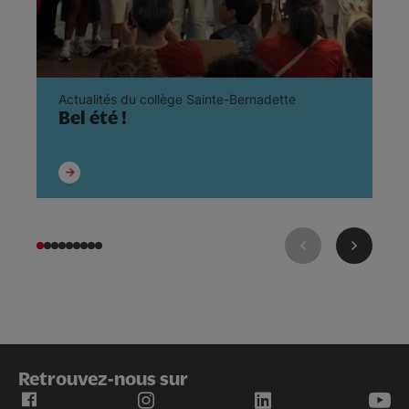
Actualités du collège Sainte-Bernadette
Ac
Bel été !
F
B
Retrouvez-nous sur