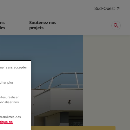
Sud-Ouest
ens
Soutenez nos
les
projets
uer sans accepter
iter plus
tes, réaliser
onnaliser nos
paramètres des
tique de